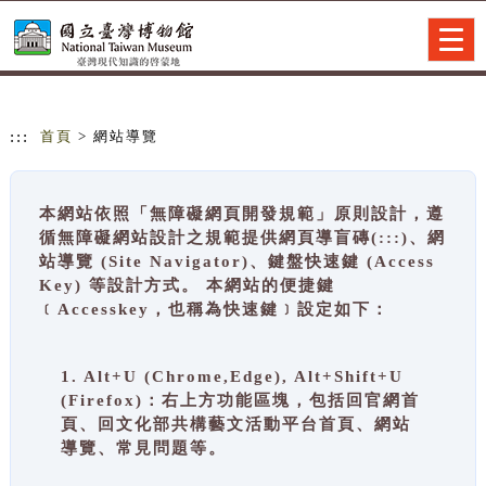
跳到主要內容
網站導覽
Togg
navig
:::
首頁
> 網站導覽
本網站依照「無障礙網頁開發規範」原則設計，遵
循無障礙網站設計之規範提供網頁導盲磚(:::)、網
站導覽 (Site Navigator)、鍵盤快速鍵 (Access
Key) 等設計方式。 本網站的便捷鍵
﹝Accesskey，也稱為快速鍵﹞設定如下：
1. Alt+U (Chrome,Edge), Alt+Shift+U
(Firefox)：右上方功能區塊，包括回官網首
頁、回文化部共構藝文活動平台首頁、網站
導覽、常見問題等。