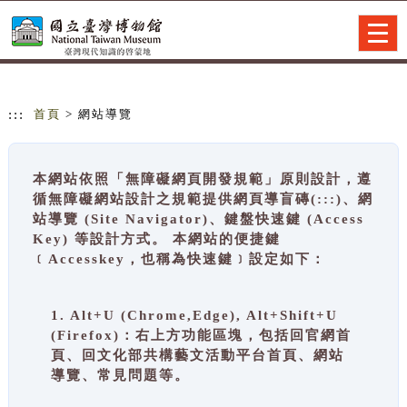
跳到主要內容
網站導覽
Togg
navig
:::
首頁
> 網站導覽
本網站依照「無障礙網頁開發規範」原則設計，遵
循無障礙網站設計之規範提供網頁導盲磚(:::)、網
站導覽 (Site Navigator)、鍵盤快速鍵 (Access
Key) 等設計方式。 本網站的便捷鍵
﹝Accesskey，也稱為快速鍵﹞設定如下：
1. Alt+U (Chrome,Edge), Alt+Shift+U
(Firefox)：右上方功能區塊，包括回官網首
頁、回文化部共構藝文活動平台首頁、網站
導覽、常見問題等。