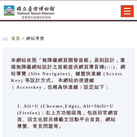
跳到主要內容
網站導覽
Togg
navig
:::
首頁
> 網站導覽
本網站依照「無障礙網頁開發規範」原則設計，遵
循無障礙網站設計之規範提供網頁導盲磚(:::)、網
站導覽 (Site Navigator)、鍵盤快速鍵 (Access
Key) 等設計方式。 本網站的便捷鍵
﹝Accesskey，也稱為快速鍵﹞設定如下：
1. Alt+U (Chrome,Edge), Alt+Shift+U
(Firefox)：右上方功能區塊，包括回官網首
頁、回文化部共構藝文活動平台首頁、網站
導覽、常見問題等。