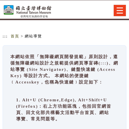
跳到主要內容
網站導覽
Togg
navig
:::
首頁
> 網站導覽
本網站依照「無障礙網頁開發規範」原則設計，遵
循無障礙網站設計之規範提供網頁導盲磚(:::)、網
站導覽 (Site Navigator)、鍵盤快速鍵 (Access
Key) 等設計方式。 本網站的便捷鍵
﹝Accesskey，也稱為快速鍵﹞設定如下：
1. Alt+U (Chrome,Edge), Alt+Shift+U
(Firefox)：右上方功能區塊，包括回官網首
頁、回文化部共構藝文活動平台首頁、網站
導覽、常見問題等。