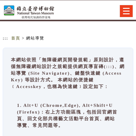
跳到主要內容
網站導覽
Togg
navig
:::
首頁
> 網站導覽
本網站依照「無障礙網頁開發規範」原則設計，遵
循無障礙網站設計之規範提供網頁導盲磚(:::)、網
站導覽 (Site Navigator)、鍵盤快速鍵 (Access
Key) 等設計方式。 本網站的便捷鍵
﹝Accesskey，也稱為快速鍵﹞設定如下：
1. Alt+U (Chrome,Edge), Alt+Shift+U
(Firefox)：右上方功能區塊，包括回官網首
頁、回文化部共構藝文活動平台首頁、網站
導覽、常見問題等。