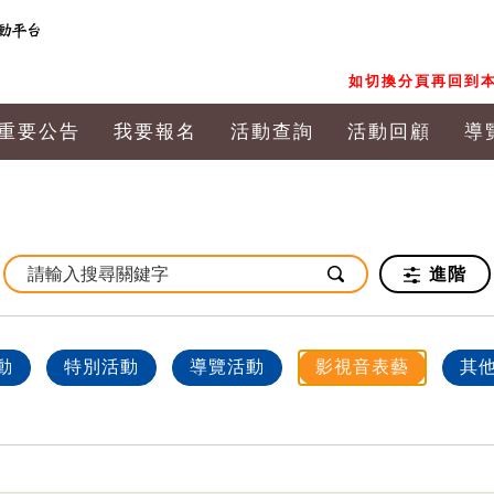
如切換分頁再回到本
重要公告
我要報名
活動查詢
活動回顧
導
進階
動
特別活動
導覽活動
影視音表藝
其