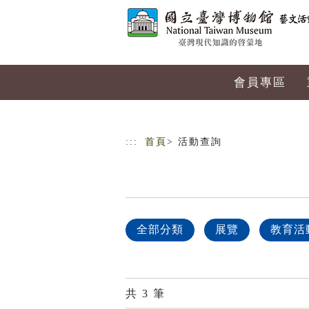
跳到主要內容
網站導覽
會員專區
:::
首頁
> 活動查詢
全部分類
展覽
教育活
共
3
筆