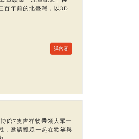
三百年前的北臺灣，以3D
臺博館7隻吉祥物帶領大眾一
戰，邀請觀眾一起在歡笑與
力