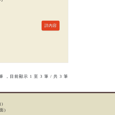
筆 ，目前顯示
1
至
3
筆 / 共 3 筆
內)
面)