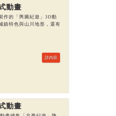
式動畫
製作的「輿圖紀遊」3D動
城鎮特色與山川地形，還有
。
式動畫
D動畫續集「北臺紀遊」隆