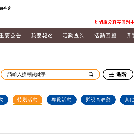
如切換分頁再回到本
重要公告
我要報名
活動查詢
活動回顧
導
進階
動
特別活動
導覽活動
影視音表藝
其