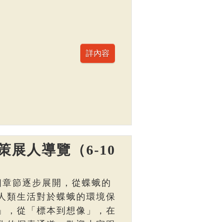
展人導覽（6-10
個章節逐步展開，從蝶蛾的
人類生活對於蝶蛾的環境保
」，從「標本到想像」，在