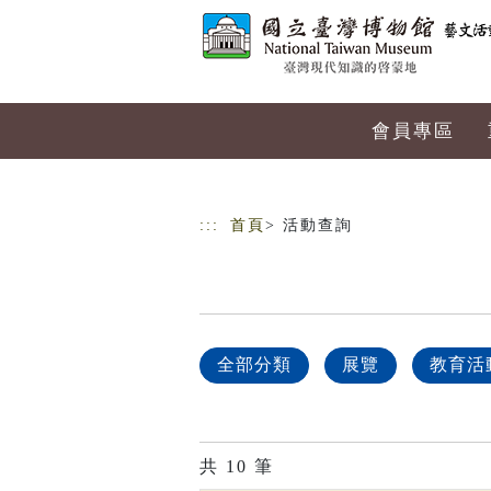
跳到主要內容
網站導覽
會員專區
:::
首頁
> 活動查詢
全部分類
展覽
教育活
共
10
筆