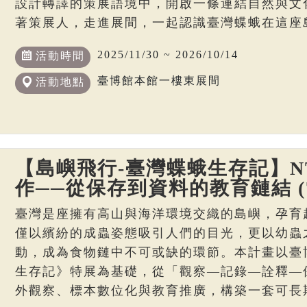
設計轉譯的策展語境中，開啟一條連結自然與文
著策展人，走進展間，一起認識臺灣蝶蛾在這座
2025/11/30 ~ 2026/10/14
活動時間
臺博館本館一樓東展間
活動地點
【島嶼飛行-臺灣蝶蛾生存記】N
作──從保存到資料的教育鏈結 (7
臺灣是座擁有高山與海洋環境交織的島嶼，孕育
僅以繽紛的成蟲姿態吸引人們的目光，更以幼蟲
動，成為食物鏈中不可或缺的環節。本計畫以臺
生存記》特展為基礎，從「觀察—記錄—詮釋—
外觀察、標本數位化與教育推廣，構築一套可長