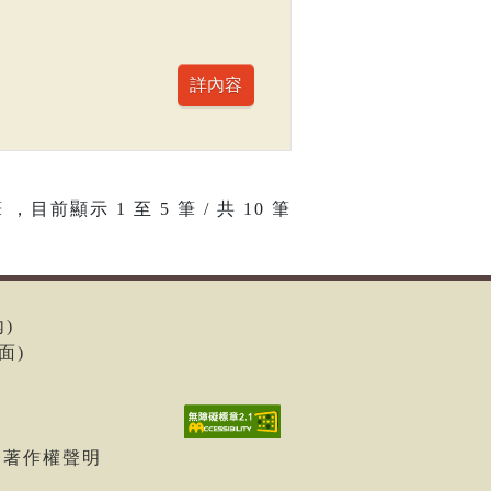
 ，目前顯示
1
至
5
筆 / 共 10 筆
內)
面)
| 著作權聲明