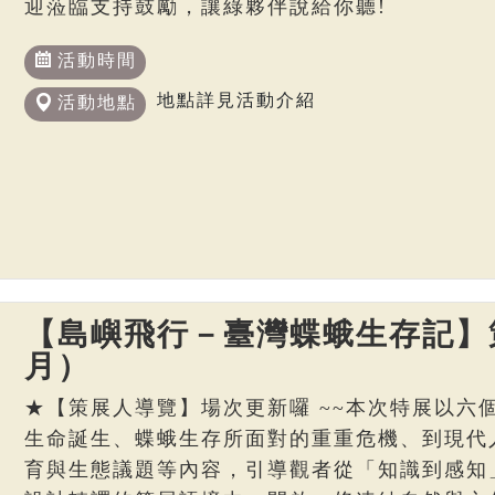
迎蒞臨支持鼓勵，讓綠夥伴說給你聽!
活動時間
地點詳見活動介紹
活動地點
【島嶼飛行－臺灣蝶蛾生存記】策
月）
★【策展人導覽】場次更新囉 ~~本次特展以六
生命誕生、蝶蛾生存所面對的重重危機、到現代
育與生態議題等內容，引導觀者從「知識到感知