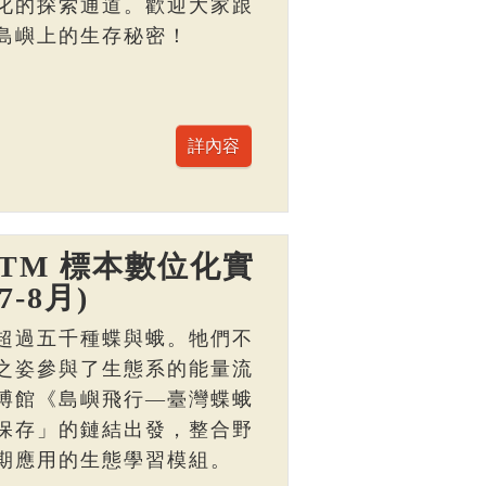
化的探索通道。歡迎大家跟
島嶼上的生存秘密！
TM 標本數位化實
-8月)
超過五千種蝶與蛾。牠們不
之姿參與了生態系的能量流
博館《島嶼飛行—臺灣蝶蛾
保存」的鏈結出發，整合野
期應用的生態學習模組。