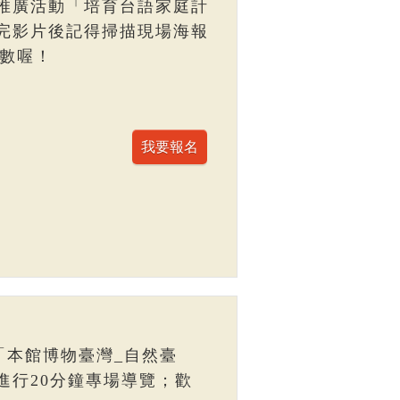
推廣活動「培育台語家庭計
完影片後記得掃描現場海報
點數喔！
「本館博物臺灣_自然臺
進行20分鐘專場導覽；歡