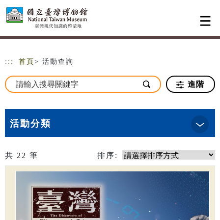
跳到主要內容
網站導覽
:::
首頁
> 活動查詢
進階
活動分類
共
22
筆
排序: