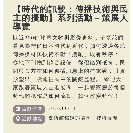
【時代的訊號：傳播技術與民
主的擾動】系列活動－策展人
導覽
以近200件珍貴文物與影像史料，帶領我們
看見臺灣從日本時代到近代，如何透過各式
傳播媒材與技術不斷「攪動」既有秩序：
從地下刊物到錄音設備，從倡議到抵抗，民
間與官方在如何傳播訊息上的拉鋸戰，其實
形塑出一段通往民主的關鍵歷程。 歡迎大
家跟著策展人走進展間，一起觀察屬於每個
時代的訊號是如何流動、如何改變時代！
2026/06/13
活動時間
臺博館鐵道部園區一樓特展間
活動地點