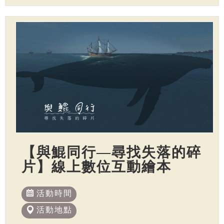
【與鯤同行—尋找失落的碎
片】線上數位互動繪本
活動時間
活動地點