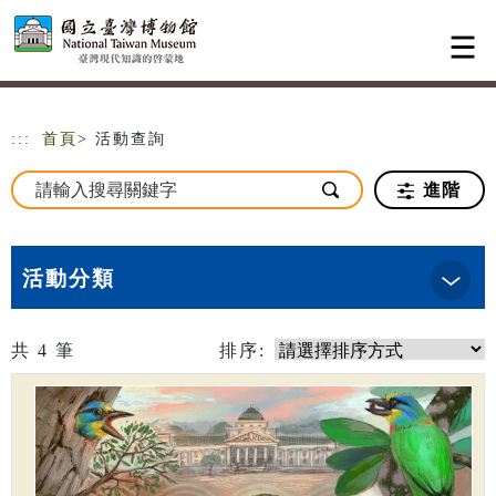
跳到主要內容
網站導覽
:::
首頁
> 活動查詢
進階
活動分類
共
4
筆
排序: