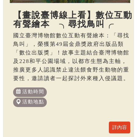
【畫說臺博線上看】數位互動
有聲繪本 ╮尋找鳥叫╭
國立臺灣博物館數位互動有聲繪本：「尋找
鳥叫」，榮獲第49屆金鼎獎政府出版品類
「數位出版獎」！故事主題結合臺灣博物館
及228和平公園場域，以都市生態為主軸，
推廣更多人認識禁止違法餵食野生動物的重
要性，邀請讀者一起探討外來種入侵議題。
活動時間
活動地點