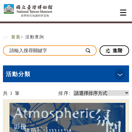
跳到主要內容
網站導覽
:::
首頁
> 活動查詢
進階
活動分類
共
1
筆
排序: