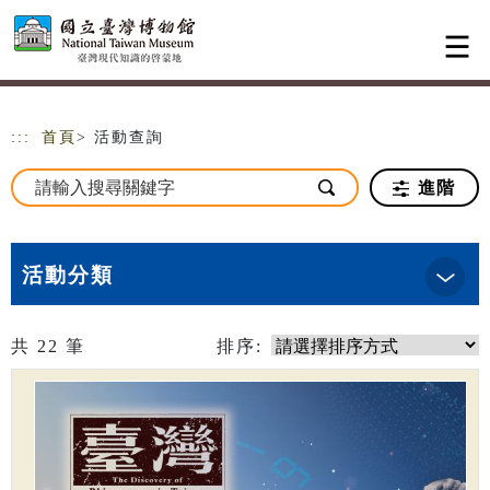
跳到主要內容
網站導覽
:::
首頁
> 活動查詢
進階
活動分類
共
22
筆
排序: