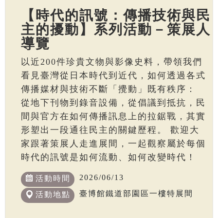
【時代的訊號：傳播技術與民
主的擾動】系列活動－策展人
導覽
以近200件珍貴文物與影像史料，帶領我們
看見臺灣從日本時代到近代，如何透過各式
傳播媒材與技術不斷「攪動」既有秩序：
從地下刊物到錄音設備，從倡議到抵抗，民
間與官方在如何傳播訊息上的拉鋸戰，其實
形塑出一段通往民主的關鍵歷程。 歡迎大
家跟著策展人走進展間，一起觀察屬於每個
時代的訊號是如何流動、如何改變時代！
2026/06/13
活動時間
臺博館鐵道部園區一樓特展間
活動地點