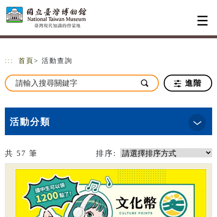
跳到主要內容
網站導覽
:::
首頁
> 活動查詢
進階
活動分類
共
57
筆
排序: