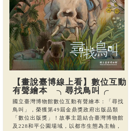
【畫說臺博線上看】數位互動
有聲繪本 ╮尋找鳥叫╭
國立臺灣博物館數位互動有聲繪本：「尋找
鳥叫」，榮獲第49屆金鼎獎政府出版品類
「數位出版獎」！故事主題結合臺灣博物館
及228和平公園場域，以都市生態為主軸，