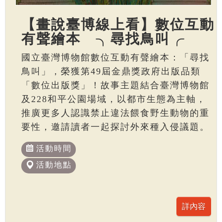
【畫說臺博線上看】數位互動
有聲繪本 ╮尋找鳥叫╭
國立臺灣博物館數位互動有聲繪本：「尋找
鳥叫」，榮獲第49屆金鼎獎政府出版品類
「數位出版獎」！故事主題結合臺灣博物館
及228和平公園場域，以都市生態為主軸，
推廣更多人認識禁止違法餵食野生動物的重
要性，邀請讀者一起探討外來種入侵議題。
活動時間
活動地點