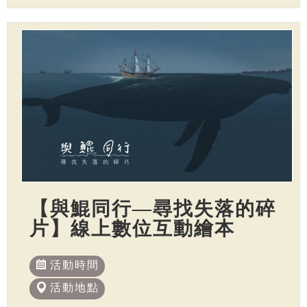
【與鯤同行—尋找失落的碎
片】線上數位互動繪本
活動時間
活動地點