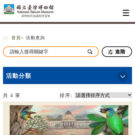
跳到主要內容
網站導覽
:::
首頁
> 活動查詢
進階
活動分類
共
4
筆
排序: