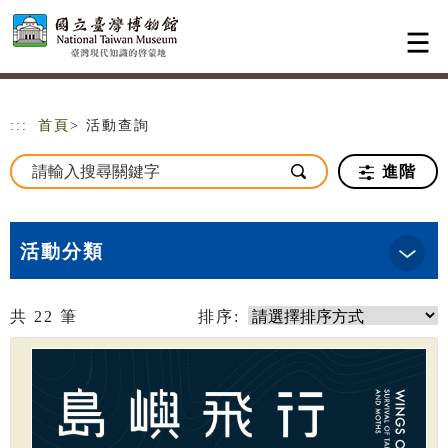
跳到主要內容
網站導覽
:::
首頁
> 活動查詢
進階
活動分類
共
22
筆
排序: