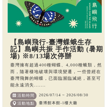
【島嶼飛行-臺灣蝶蛾生存
記】島嶼共振 手作活動 (暑期
場) ※8/13場次停辦
臺灣擁有超過400種蝴蝶、4,000種蛾類，然
而，隨著棲地破壞與環境變遷，一些曾經在
臺灣飛舞的蝴蝶，已面臨瀕臨滅絕，甚至可
能永遠消失.......
2026/07/14 ~ 2026/08/30
活動時間
臺博館本館-1樓大廳
活動地點