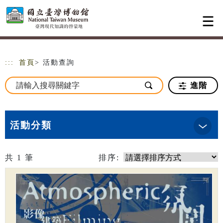
跳到主要內容
網站導覽
:::
首頁
> 活動查詢
進階
活動分類
共
1
筆
排序: