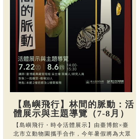
【島嶼飛行】林間的脈動：活
體展示與主題導覽（7-8月）
【島嶼飛行・時令活體展示】由臺博館×臺
北市立動物園攜手合作，今年暑假將為大眾