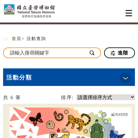
跳到主要內容
網站導覽
:::
首頁
> 活動查詢
進階
活動分類
共
6
筆
排序: