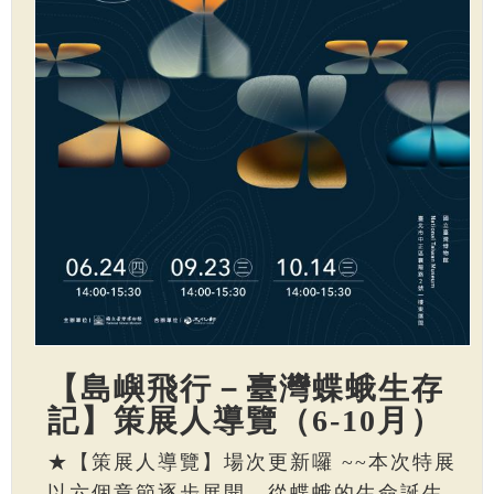
【島嶼飛行－臺灣蝶蛾生存
記】策展人導覽（6-10月）
★【策展人導覽】場次更新囉 ~~本次特展
以六個章節逐步展開，從蝶蛾的生命誕生、