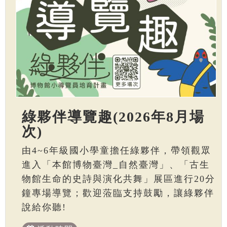
綠夥伴導覽趣(2026年8月場
次)
由4~6年級國小學童擔任綠夥伴，帶領觀眾
進入「本館博物臺灣_自然臺灣」、「古生
物館生命的史詩與演化共舞」展區進行20分
鐘專場導覽；歡迎蒞臨支持鼓勵，讓綠夥伴
說給你聽!