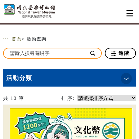
跳到主要內容
網站導覽
:::
首頁
> 活動查詢
進階
活動分類
共
10
筆
排序: