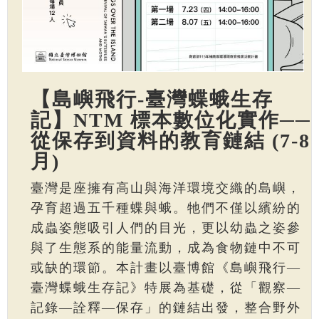
【島嶼飛行-臺灣蝶蛾生存
記】NTM 標本數位化實作──
從保存到資料的教育鏈結 (7-8
月)
臺灣是座擁有高山與海洋環境交織的島嶼，
孕育超過五千種蝶與蛾。牠們不僅以繽紛的
成蟲姿態吸引人們的目光，更以幼蟲之姿參
與了生態系的能量流動，成為食物鏈中不可
或缺的環節。本計畫以臺博館《島嶼飛行—
臺灣蝶蛾生存記》特展為基礎，從「觀察—
記錄—詮釋—保存」的鏈結出發，整合野外