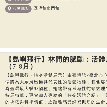
臺博館南門館
活動地點
【島嶼飛行】林間的脈動：活體
（7-8月）
【島嶼飛行・時令活體展示】由臺博館×臺北市
假將為大眾展出極具代表性的活體物種，包含姿
為臺灣最大蝶蛾物種、翅端帶有威嚇性蛇頭紋理
特展精華，更會加入專屬的「時令活體介紹」，
的挑戰與科學價值，近距離感受蝶蛾振翅的生命