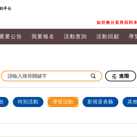
如切換分頁再回到本
重要公告
我要報名
活動查詢
活動回顧
導
進階
動
特別活動
導覽活動
影視音表藝
其