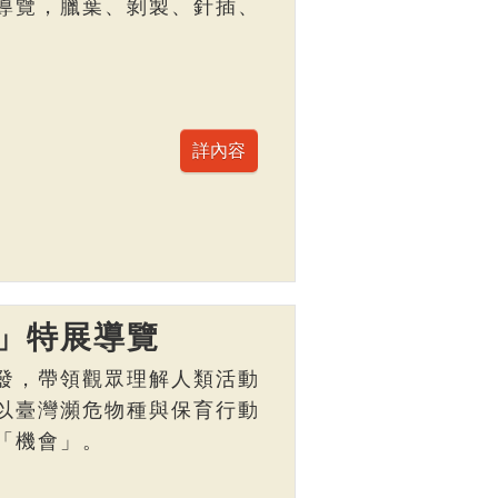
導覽，臘葉、剝製、針插、
」特展導覽
發，帶領觀眾理解人類活動
以臺灣瀕危物種與保育行動
「機會」。