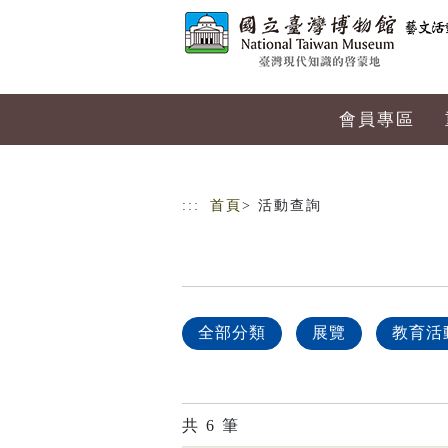
跳到主要內容
網站導覽
會員專區
:::
首頁
> 活動查詢
全部分類
展覽
教育活
共
6
筆