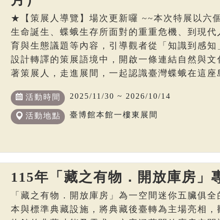
★【策展人導覽】場次更新囉 ~~本次特展以六
生命誕生、蝶蛾生存所面對的重重危機、到現代
育與生態議題等內容，引導觀者從「知識到感知
設計轉譯的策展語境中，開啟一條連結自然與文
著策展人，走進展間，一起認識臺灣蝶蛾在這座
2025/11/30 ~ 2026/10/14
活動時間
臺博館本館一樓東展間
活動地點
115年「藏之有物．開放庫房」
「藏之有物．開放庫房」為一空間迷你五臟俱全
本與標準典藏設施，將典藏後臺轉為主場亮相，