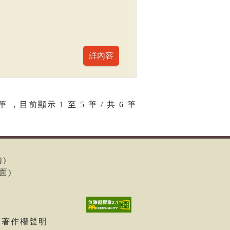
筆 ，目前顯示
1
至
5
筆 / 共 6 筆
內)
面)
| 著作權聲明