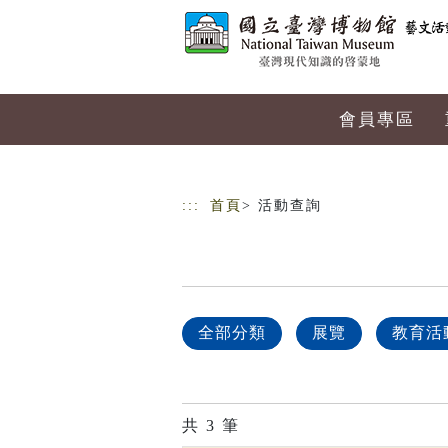
跳到主要內容
網站導覽
會員專區
:::
首頁
> 活動查詢
全部分類
展覽
教育活
共
3
筆