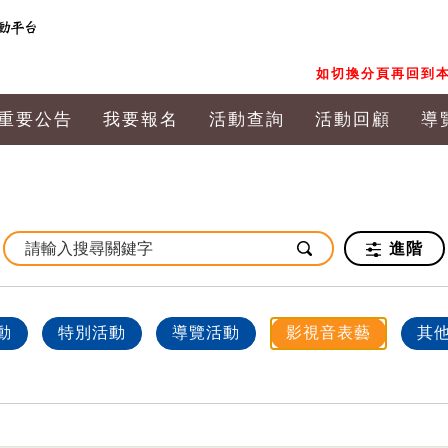
如切換分頁再回到本
重要公告
我要報名
活動查詢
活動回顧
導
進階
動
特別活動
導覽活動
影視音表藝
其