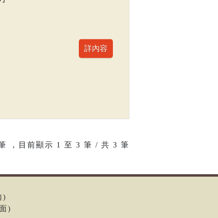
筆 ，目前顯示
1
至
3
筆 / 共 3 筆
內)
面)