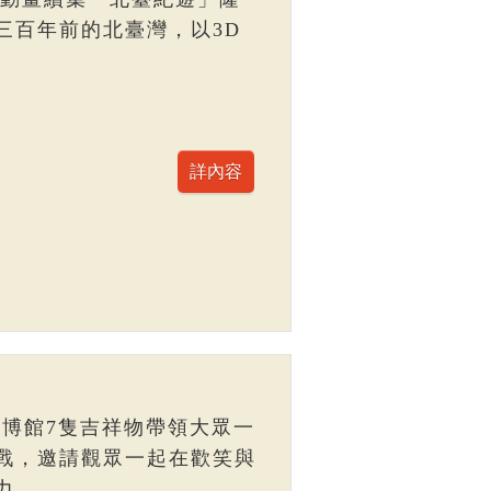
三百年前的北臺灣，以3D
臺博館7隻吉祥物帶領大眾一
戰，邀請觀眾一起在歡笑與
力