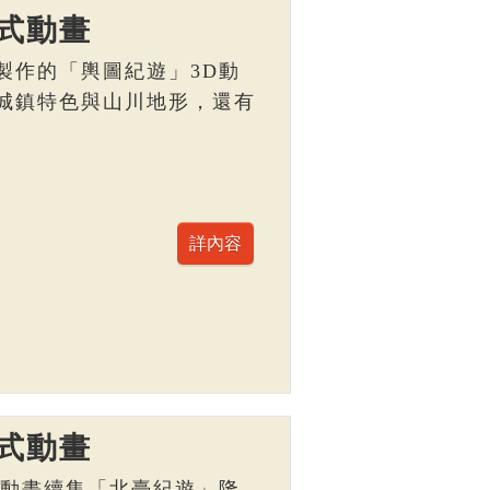
式動畫
製作的「輿圖紀遊」3D動
城鎮特色與山川地形，還有
。
式動畫
D動畫續集「北臺紀遊」隆