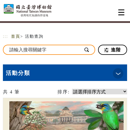
跳到主要內容
網站導覽
:::
首頁
> 活動查詢
進階
活動分類
共
4
筆
排序: