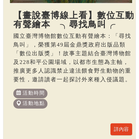
【畫說臺博線上看】數位互動
有聲繪本 ╮尋找鳥叫╭
國立臺灣博物館數位互動有聲繪本：「尋找
鳥叫」，榮獲第49屆金鼎獎政府出版品類
「數位出版獎」！故事主題結合臺灣博物館
及228和平公園場域，以都市生態為主軸，
推廣更多人認識禁止違法餵食野生動物的重
要性，邀請讀者一起探討外來種入侵議題。
活動時間
活動地點