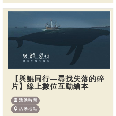
【與鯤同行—尋找失落的碎
片】線上數位互動繪本
活動時間
活動地點