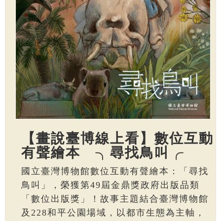
【畫說臺博線上看】數位互動
有聲繪本 ╮尋找鳥叫╭
國立臺灣博物館數位互動有聲繪本：「尋找
鳥叫」，榮獲第49屆金鼎獎政府出版品類
「數位出版獎」！故事主題結合臺灣博物館
及228和平公園場域，以都市生態為主軸，