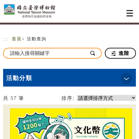
跳到主要內容
網站導覽
:::
首頁
> 活動查詢
進階
活動分類
共
57
筆
排序: