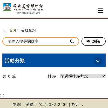
跳到主要內容
網站導覽
:::
首頁
> 活動查詢
進階
活動分類
共
0
筆
排序:
:::
本館 | 總機：(02)2382-2566 | 館址：