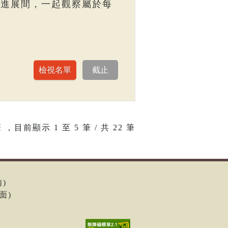
走進展間，一起觀察屬於每
 ，目前顯示
1
至
5
筆 / 共 22 筆
內)
面)