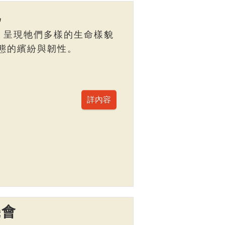
記
，呈現牠們多樣的生命樣貌
態的繽紛與韌性。
機會