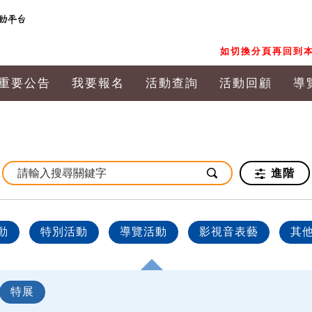
如切換分頁再回到本
重要公告
我要報名
活動查詢
活動回顧
導
進階
動
特別活動
導覽活動
影視音表藝
其
特展