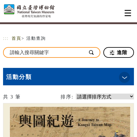
跳到主要內容
網站導覽
:::
首頁
> 活動查詢
進階
活動分類
共
3
筆
排序: