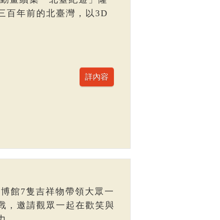
三百年前的北臺灣，以3D
臺博館7隻吉祥物帶領大眾一
戰，邀請觀眾一起在歡笑與
力