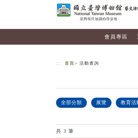
跳到主要內容
網站導覽
會員專區
:::
首頁
> 活動查詢
全部分類
展覽
教育活
共
3
筆