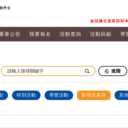
如切換分頁再回到本
重要公告
我要報名
活動查詢
活動回顧
導
進階
動
特別活動
導覽活動
影視音表藝
其