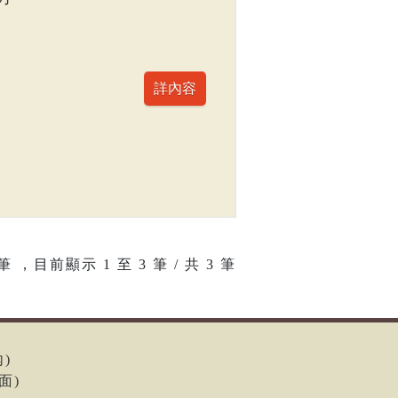
筆 ，目前顯示
1
至
3
筆 / 共 3 筆
內)
面)