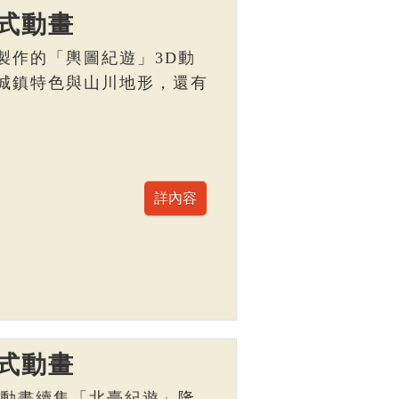
式動畫
製作的「輿圖紀遊」3D動
城鎮特色與山川地形，還有
。
式動畫
D動畫續集「北臺紀遊」隆