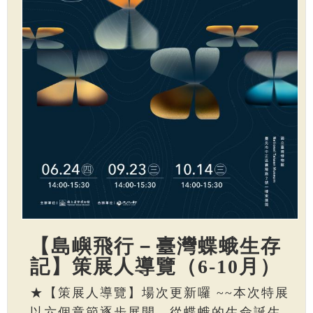
【島嶼飛行－臺灣蝶蛾生存
記】策展人導覽（6-10月）
★【策展人導覽】場次更新囉 ~~本次特展
以六個章節逐步展開，從蝶蛾的生命誕生、