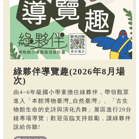
綠夥伴導覽趣(2026年8月場
次)
由4~6年級國小學童擔任綠夥伴，帶領觀眾
進入「本館博物臺灣_自然臺灣」、「古生
物館生命的史詩與演化共舞」展區進行20分
鐘專場導覽；歡迎蒞臨支持鼓勵，讓綠夥伴
說給你聽!