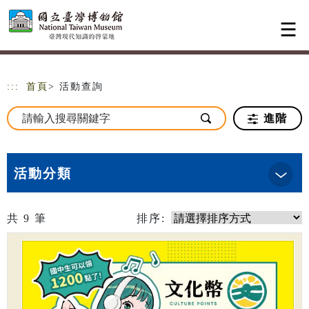
跳到主要內容
網站導覽
:::
首頁
> 活動查詢
進階
活動分類
共
9
筆
排序: