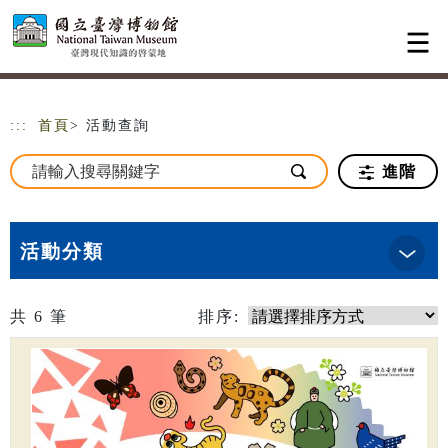
跳到主要內容
網站導覽
:::
首頁
> 活動查詢
進階
活動分類
共
6
筆
排序: