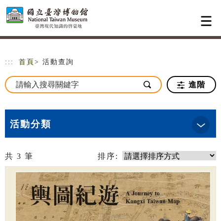
跳到主要內容
網站導覽
:::
首頁
> 活動查詢
進階
活動分類
共
3
筆
排序: