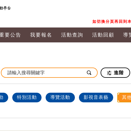
如切換分頁再回到本
重要公告
我要報名
活動查詢
活動回顧
導
進階
動
特別活動
導覽活動
影視音表藝
其