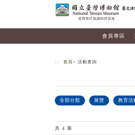
跳到主要內容
網站導覽
會員專區
:::
首頁
> 活動查詢
全部分類
展覽
教育活
共
4
筆