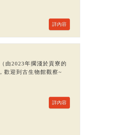
（由2023年擱淺於貢寮的
，歡迎到古生物館觀察~