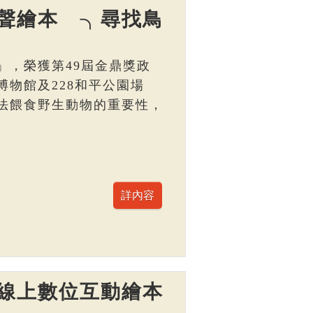
聲繪本 ╮尋找鳥
」，榮獲第49屆金鼎獎政
物館及228和平公園場
法餵食野生動物的重要性，
線上數位互動繪本