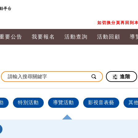
如切換分頁再回到本
重要公告
我要報名
活動查詢
活動回顧
導
進階
動
特別活動
導覽活動
影視音表藝
其