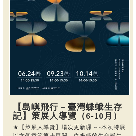
【島嶼飛行－臺灣蝶蛾生存
記】策展人導覽（6-10月）
★【策展人導覽】場次更新囉 ~~本次特展
以六個章節逐步展開，從蝶蛾的生命誕生、