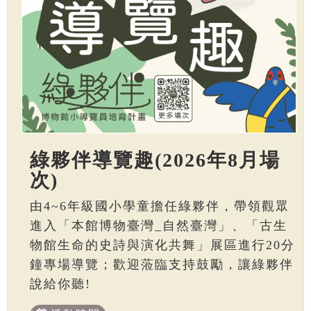
綠夥伴導覽趣(2026年8月場
次)
由4~6年級國小學童擔任綠夥伴，帶領觀眾
進入「本館博物臺灣_自然臺灣」、「古生
物館生命的史詩與演化共舞」展區進行20分
鐘專場導覽；歡迎蒞臨支持鼓勵，讓綠夥伴
說給你聽!