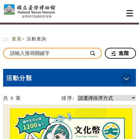
跳到主要內容
網站導覽
:::
首頁
> 活動查詢
進階
活動分類
共
9
筆
排序: