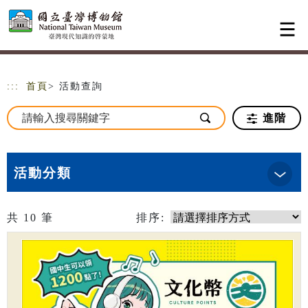
跳到主要內容
網站導覽
:::
首頁
> 活動查詢
進階
活動分類
共
10
筆
排序: