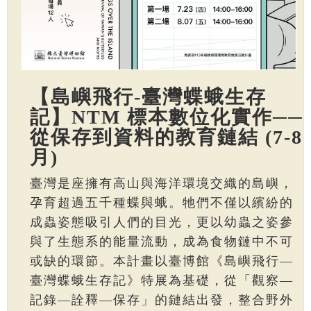
【島嶼飛行-臺灣蝶蛾生存
記】NTM 標本數位化實作──
從保存到資料的教育鏈結 (7-8
月)
臺灣是座擁有高山與海洋環境交織的島嶼，
孕育超過五千種蝶與蛾。牠們不僅以繽紛的
成蟲姿態吸引人們的目光，更以幼蟲之姿參
與了生態系的能量流動，成為食物鏈中不可
或缺的環節。本計畫以臺博館《島嶼飛行—
臺灣蝶蛾生存記》特展為基礎，從「觀察—
記錄—詮釋—保存」的鏈結出發，整合野外