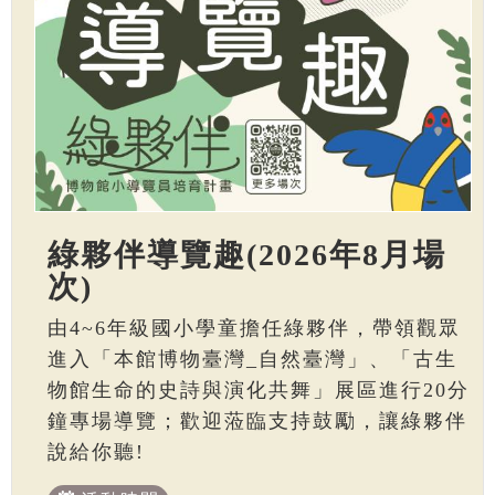
綠夥伴導覽趣(2026年8月場
次)
由4~6年級國小學童擔任綠夥伴，帶領觀眾
進入「本館博物臺灣_自然臺灣」、「古生
物館生命的史詩與演化共舞」展區進行20分
鐘專場導覽；歡迎蒞臨支持鼓勵，讓綠夥伴
說給你聽!