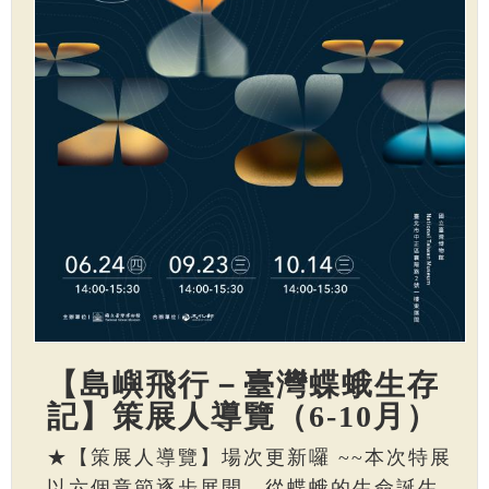
【島嶼飛行－臺灣蝶蛾生存
記】策展人導覽（6-10月）
★【策展人導覽】場次更新囉 ~~本次特展
以六個章節逐步展開，從蝶蛾的生命誕生、