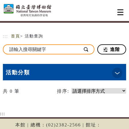
跳到主要內容
網站導覽
:::
首頁
> 活動查詢
進階
活動分類
共
0
筆
排序:
:::
本館 | 總機：(02)2382-2566 | 館址：