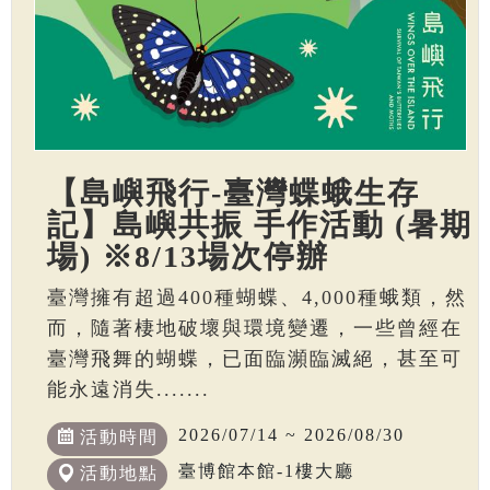
【島嶼飛行-臺灣蝶蛾生存
記】島嶼共振 手作活動 (暑期
場) ※8/13場次停辦
臺灣擁有超過400種蝴蝶、4,000種蛾類，然
而，隨著棲地破壞與環境變遷，一些曾經在
臺灣飛舞的蝴蝶，已面臨瀕臨滅絕，甚至可
能永遠消失.......
2026/07/14 ~ 2026/08/30
活動時間
臺博館本館-1樓大廳
活動地點