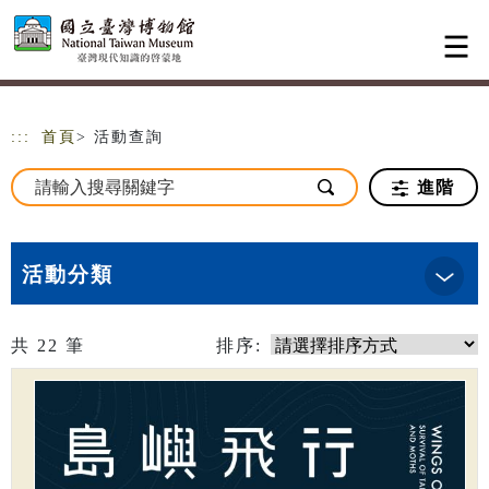
跳到主要內容
網站導覽
:::
首頁
> 活動查詢
進階
活動分類
共
22
筆
排序: