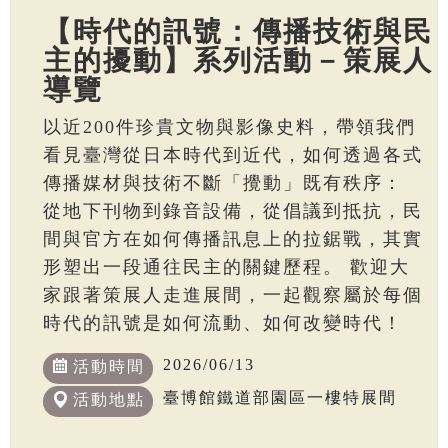
【時代的訊號：傳播技術與民
主的擾動】系列活動－策展人
導覽
以近200件珍貴文物與影像史料，帶領我們
看見臺灣從日本時代到近代，如何透過各式
傳播媒材與技術不斷「攪動」既有秩序：
從地下刊物到錄音設備，從倡議到抵抗，民
間與官方在如何傳播訊息上的拉鋸戰，其實
形塑出一段通往民主的關鍵歷程。 歡迎大
家跟著策展人走進展間，一起觀察屬於每個
時代的訊號是如何流動、如何改變時代！
2026/06/13
活動時間
臺博館鐵道部園區一樓特展間
活動地點