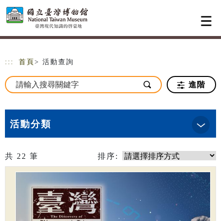
跳到主要內容
網站導覽
:::
首頁
> 活動查詢
進階
活動分類
共
22
筆
排序: