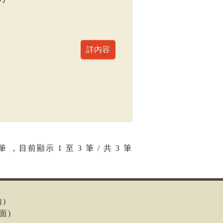
筆 ，目前顯示
1
至
3
筆 / 共 3 筆
內)
面)