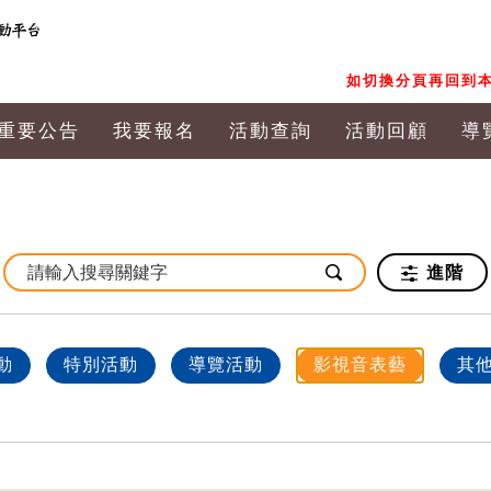
如切換分頁再回到本
重要公告
我要報名
活動查詢
活動回顧
導
進階
動
特別活動
導覽活動
影視音表藝
其