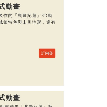
式動畫
製作的「輿圖紀遊」3D動
城鎮特色與山川地形，還有
。
式動畫
D動畫續集「北臺紀遊」隆