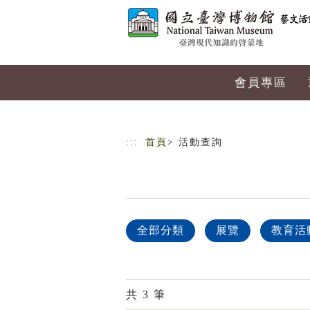
跳到主要內容
網站導覽
會員專區
:::
首頁
> 活動查詢
全部分類
展覽
教育活
共
3
筆