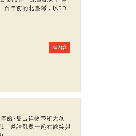
三百年前的北臺灣，以3D
臺博館7隻吉祥物帶領大眾一
戰，邀請觀眾一起在歡笑與
力