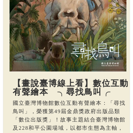
【畫說臺博線上看】數位互動
有聲繪本 ╮尋找鳥叫╭
國立臺灣博物館數位互動有聲繪本：「尋找
鳥叫」，榮獲第49屆金鼎獎政府出版品類
「數位出版獎」！故事主題結合臺灣博物館
及228和平公園場域，以都市生態為主軸，