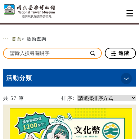
跳到主要內容
網站導覽
:::
首頁
> 活動查詢
進階
活動分類
共
57
筆
排序: