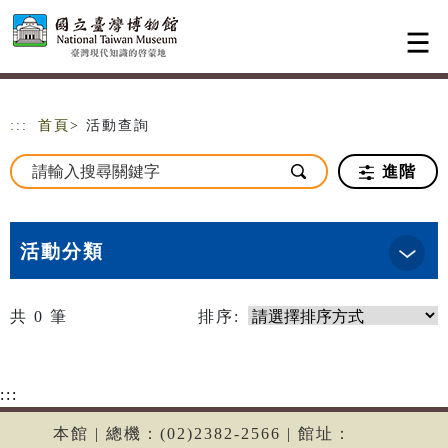
跳到主要內容
網站導覽
:::
首頁
> 活動查詢
進階
活動分類
共
0
筆
排序:
:::
本館 | 總機：(02)2382-2566 | 館址：