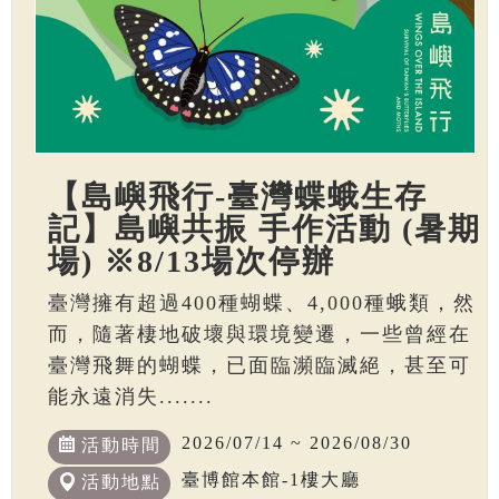
【島嶼飛行-臺灣蝶蛾生存
記】島嶼共振 手作活動 (暑期
場) ※8/13場次停辦
臺灣擁有超過400種蝴蝶、4,000種蛾類，然
而，隨著棲地破壞與環境變遷，一些曾經在
臺灣飛舞的蝴蝶，已面臨瀕臨滅絕，甚至可
能永遠消失.......
2026/07/14 ~ 2026/08/30
活動時間
臺博館本館-1樓大廳
活動地點