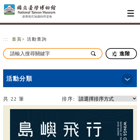
跳到主要內容
網站導覽
:::
首頁
> 活動查詢
進階
活動分類
共
22
筆
排序: