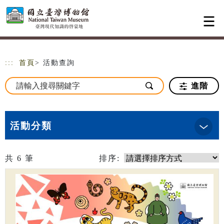
跳到主要內容
網站導覽
:::
首頁
> 活動查詢
進階
活動分類
共
6
筆
排序: