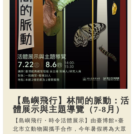
【島嶼飛行】林間的脈動：活
體展示與主題導覽（7-8月）
【島嶼飛行・時令活體展示】由臺博館×臺
北市立動物園攜手合作，今年暑假將為大眾