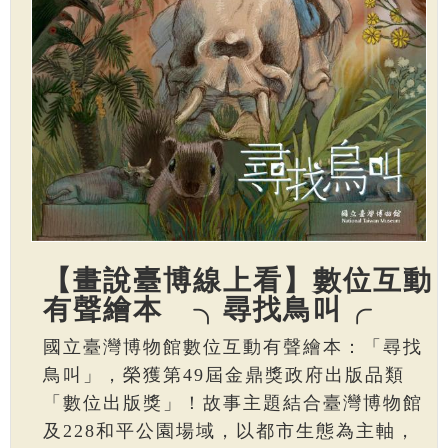
【畫說臺博線上看】數位互動
有聲繪本 ╮尋找鳥叫╭
國立臺灣博物館數位互動有聲繪本：「尋找
鳥叫」，榮獲第49屆金鼎獎政府出版品類
「數位出版獎」！故事主題結合臺灣博物館
及228和平公園場域，以都市生態為主軸，