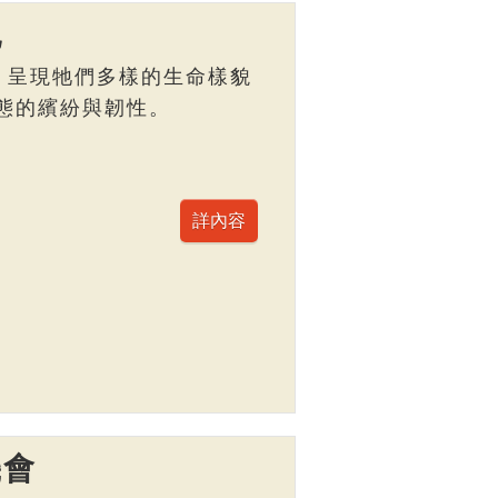
記
，呈現牠們多樣的生命樣貌
態的繽紛與韌性。
機會