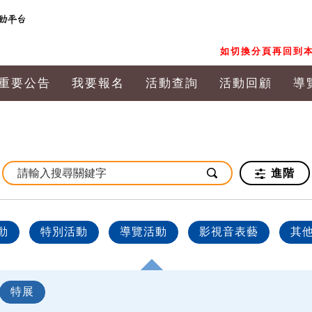
如切換分頁再回到本
重要公告
我要報名
活動查詢
活動回顧
導
進階
動
特別活動
導覽活動
影視音表藝
其
特展