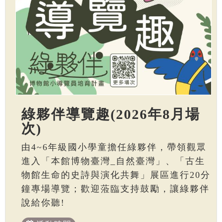
綠夥伴導覽趣(2026年8月場
次)
由4~6年級國小學童擔任綠夥伴，帶領觀眾
進入「本館博物臺灣_自然臺灣」、「古生
物館生命的史詩與演化共舞」展區進行20分
鐘專場導覽；歡迎蒞臨支持鼓勵，讓綠夥伴
說給你聽!