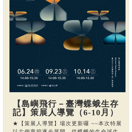
【島嶼飛行－臺灣蝶蛾生存
記】策展人導覽（6-10月）
★【策展人導覽】場次更新囉 ~~本次特展
以六個章節逐步展開，從蝶蛾的生命誕生、