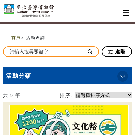
跳到主要內容
網站導覽
:::
首頁
> 活動查詢
進階
活動分類
共
9
筆
排序: