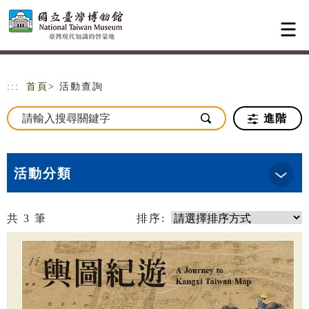
跳到主要內容
網站導覽
:::
首頁
> 活動查詢
進階
活動分類
共
3
筆
排序: