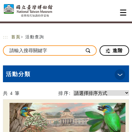
跳到主要內容
網站導覽
:::
首頁
> 活動查詢
進階
活動分類
共
4
筆
排序: