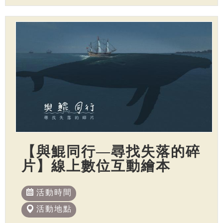
【與鯤同行—尋找失落的碎
片】線上數位互動繪本
活動時間
活動地點