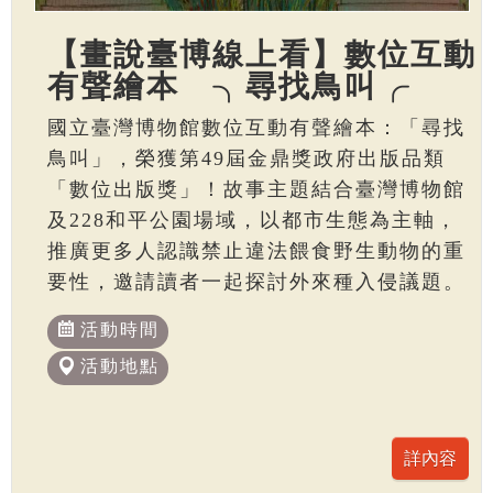
【畫說臺博線上看】數位互動
有聲繪本 ╮尋找鳥叫╭
國立臺灣博物館數位互動有聲繪本：「尋找
鳥叫」，榮獲第49屆金鼎獎政府出版品類
「數位出版獎」！故事主題結合臺灣博物館
及228和平公園場域，以都市生態為主軸，
推廣更多人認識禁止違法餵食野生動物的重
要性，邀請讀者一起探討外來種入侵議題。
活動時間
活動地點