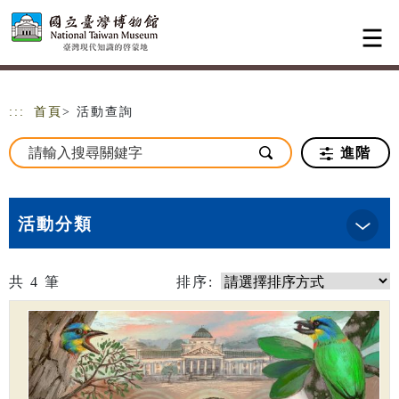
跳到主要內容
網站導覽
:::
首頁
> 活動查詢
進階
活動分類
共
4
筆
排序: