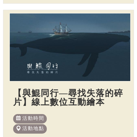
【與鯤同行—尋找失落的碎
片】線上數位互動繪本
活動時間
活動地點