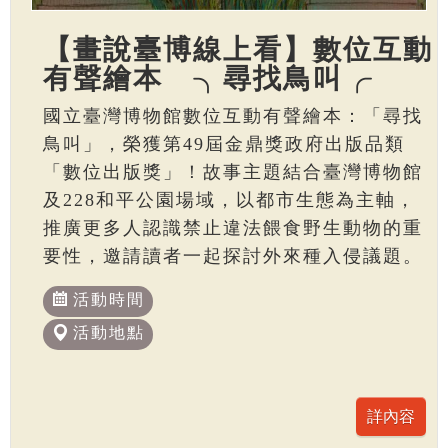
【畫說臺博線上看】數位互動
有聲繪本 ╮尋找鳥叫╭
國立臺灣博物館數位互動有聲繪本：「尋找
鳥叫」，榮獲第49屆金鼎獎政府出版品類
「數位出版獎」！故事主題結合臺灣博物館
及228和平公園場域，以都市生態為主軸，
推廣更多人認識禁止違法餵食野生動物的重
要性，邀請讀者一起探討外來種入侵議題。
活動時間
活動地點