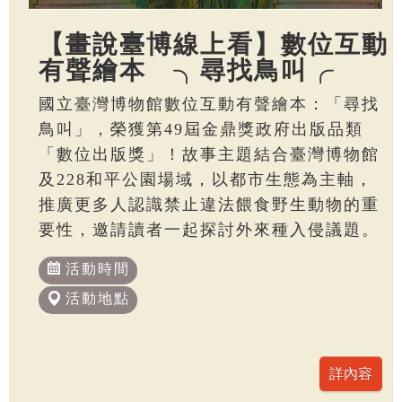
【畫說臺博線上看】數位互動
有聲繪本 ╮尋找鳥叫╭
國立臺灣博物館數位互動有聲繪本：「尋找
鳥叫」，榮獲第49屆金鼎獎政府出版品類
「數位出版獎」！故事主題結合臺灣博物館
及228和平公園場域，以都市生態為主軸，
推廣更多人認識禁止違法餵食野生動物的重
要性，邀請讀者一起探討外來種入侵議題。
活動時間
活動地點