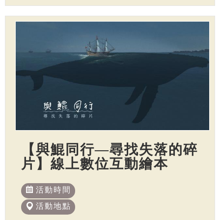
【與鯤同行—尋找失落的碎
片】線上數位互動繪本
活動時間
活動地點