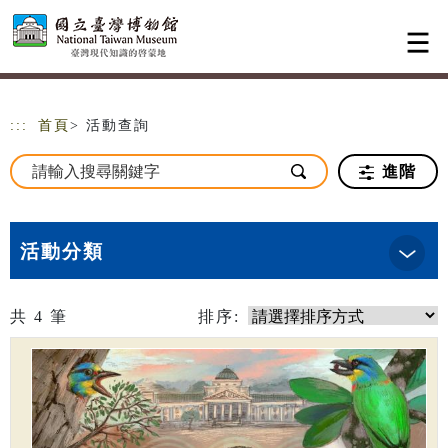
跳到主要內容
網站導覽
:::
首頁
> 活動查詢
進階
活動分類
共
4
筆
排序: