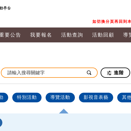
如切換分頁再回到本
重要公告
我要報名
活動查詢
活動回顧
導
進階
動
特別活動
導覽活動
影視音表藝
其