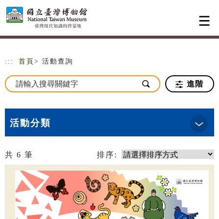
跳到主要內容
網站導覽
:::
首頁
> 活動查詢
進階
活動分類
共
6
筆
排序: