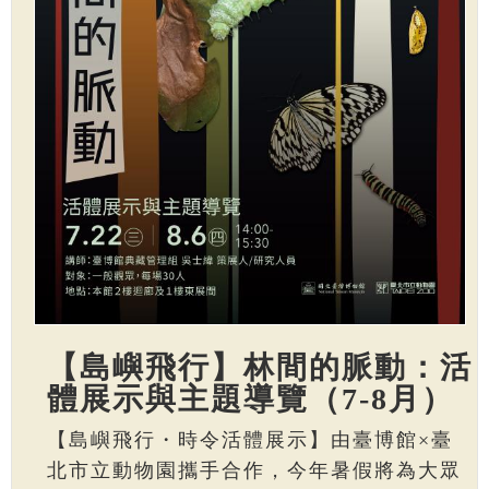
【島嶼飛行】林間的脈動：活
體展示與主題導覽（7-8月）
【島嶼飛行・時令活體展示】由臺博館×臺
北市立動物園攜手合作，今年暑假將為大眾