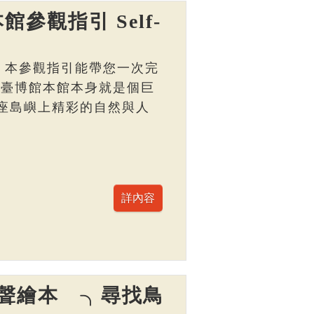
館參觀指引 Self-
， 本參觀指引能帶您一次完
 臺博館本館本身就是個巨
座島嶼上精彩的自然與人
聲繪本 ╮尋找鳥