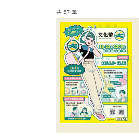
共
57
筆