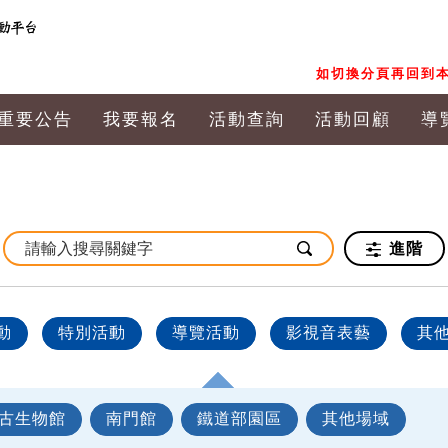
如切換分頁再回到本
重要公告
我要報名
活動查詢
活動回顧
導
進階
動
特別活動
導覽活動
影視音表藝
其
古生物館
南門館
鐵道部園區
其他場域