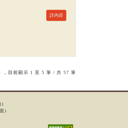
 ，目前顯示
1
至
5
筆 / 共 57 筆
內)
面)